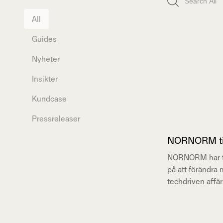
All
Guides
Nyheter
Insikter
Kundcase
Pressreleaser
NORNORM till 
NORNORM har tagi
på att förändra
techdriven affä