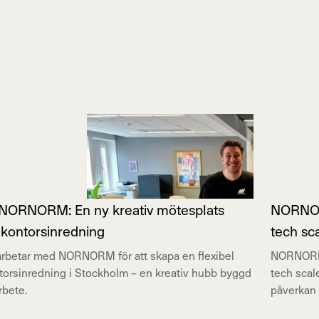
 NORNORM: En ny kreativ mötesplats
NORNORM
 kontorsinredning
tech sc
rbetar med NORNORM för att skapa en flexibel
NORNORM 
ntorsinredning i Stockholm – en kreativ hubb byggd
tech scal
rbete.
påverkan 