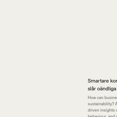
Smartare kon
slår oändliga
How can busines
sustainability? 
driven insights
behaviour, and 