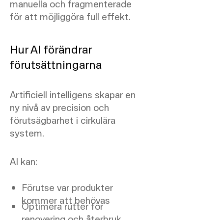
manuella och fragmenterade
för att möjliggöra full effekt.
Hur AI förändrar
förutsättningarna
Artificiell intelligens skapar en
ny nivå av precision och
förutsägbarhet i cirkulära
system.
AI kan:
Förutse var produkter
kommer att behövas
Optimera rutter för
renovering och återbruk