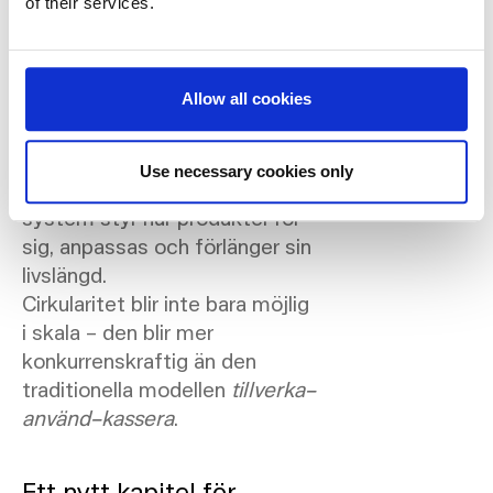
of their services.
cirkulära flöden. Den utmanar
etablerade normer i en
traditionellt linjär
Allow all cookies
möbelindustrii. Designroller,
produktionsmodeller och
värdeskapande kommer att
Use necessary cookies only
utvecklas när intelligenta
system styr hur produkter rör
sig, anpassas och förlänger sin
livslängd.
Cirkularitet blir inte bara möjlig
i skala – den blir mer
konkurrenskraftig än den
traditionella modellen
tillverka–
använd–kassera
.
Ett nytt kapitel för