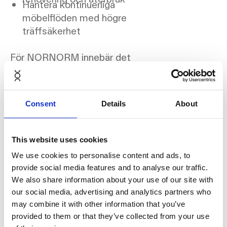
Hantera kontinuerliga
möbelflöden med högre
träffsäkerhet
För NORNORM innebär det
att tiotusentals möbler kan
guid­as genom återanvändning,
renovering och recirkulation –
Consent
Details
About
enkelt, tillförlitligt och i skala.
This website uses cookies
We use cookies to personalise content and ads, to
provide social media features and to analyse our traffic.
Mer än effektivare
We also share information about your use of our site with
logistik
our social media, advertising and analytics partners who
may combine it with other information that you’ve
provided to them or that they’ve collected from your use
AI effektiviserar inte bara