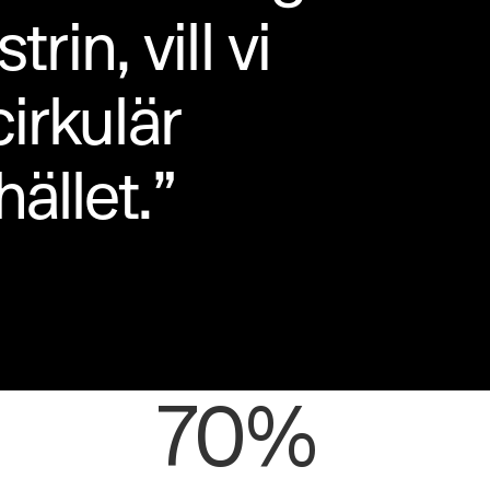
rin, vill vi
irkulär
ället.”
70%