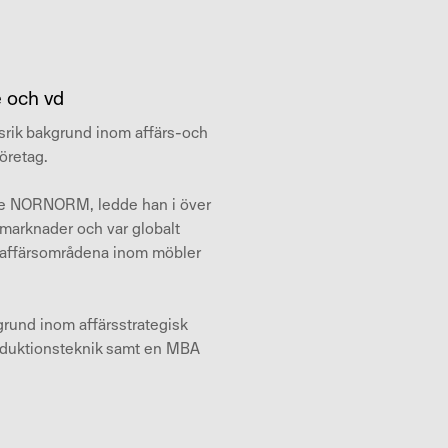
 och vd
rik bakgrund inom affärs-och
företag.
de NORNORM, ledde han i över
tmarknader och var globalt
a affärsområdena inom möbler
rund inom affärsstrategisk
oduktionsteknik samt en MBA