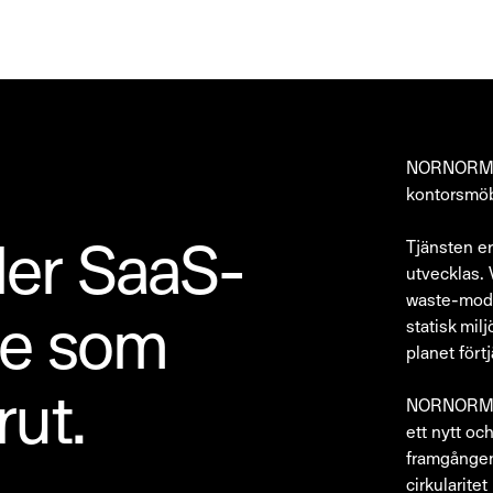
NORNORM, d
kontorsmöb
ler SaaS-
Tjänsten er
utvecklas. 
waste-mode
nte som
statisk mil
planet förtj
rut.
NORNORM är 
ett nytt och
framgången 
cirkularite