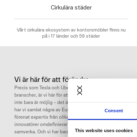
Cirkulära städer
Vårt cirkulära ekosystem av kontorsmöbler finns nu
på i 17 länder och 59 städer
Vi är här för att förändra
Precis som Tesla och Uber revolutionerade sina
branscher, är vi här för att bevisa att en cirkulär modell
inte bara är möjlig - det är framtiden. ‍För att uppnå detta
har vi samlat några av Europas skarpaste hjärnor och
Consent
förenat expertis från olika områden. Vårt team av
innovatörer omdefinierar hur kvalitet och hållbarhet kan
This website uses cookies
samverka. Och vi har bara börjat.