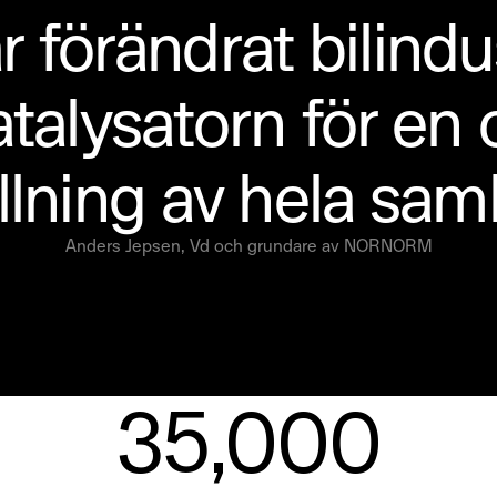
r förändrat bilindust
atalysatorn för en c
lning av hela samh
Anders Jepsen, Vd och grundare av NORNORM
35,000