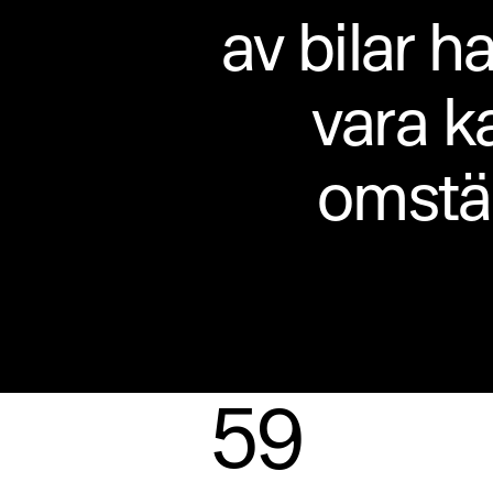
av bilar ha
vara k
omstäl
59