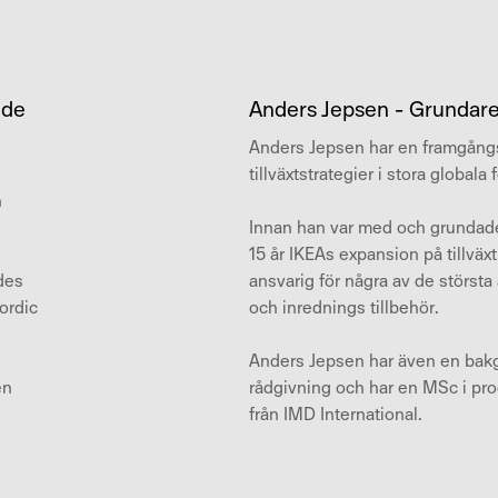
nde
Anders Jepsen - Grundare
Anders Jepsen har en framgångs
tillväxtstrategier i stora globala 
h
Innan han var med och grunda
15 år IKEAs expansion på tillväx
des
ansvarig för några av de störst
Nordic
och inrednings tillbehör.
Anders Jepsen har även en bakg
en
rådgivning och har en MSc i pr
från IMD International.