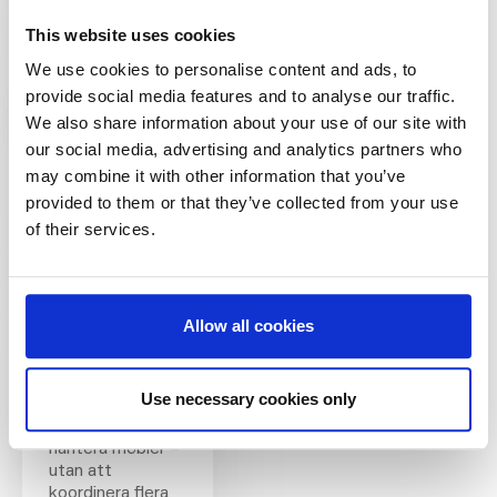
Kontoret är
planerat utifrån
This website uses cookies
hur teamet
We use cookies to personalise content and ads, to
faktiskt arbetar.
provide social media features and to analyse our traffic.
We also share information about your use of our site with
our social media, advertising and analytics partners who
Steg 6:
may combine it with other information that you’ve
Löpande
provided to them or that they’ve collected from your use
service och
of their services.
support
Stöd i vardagen,
alltid tillgängligt.
Använd
Allow all cookies
NORNORM-
plattformen för
att rapportera
Use necessary cookies only
ärenden, få
support och
hantera möbler –
utan att
koordinera flera