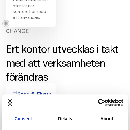
startar när
kontoret är redo
att användas.
CHANGE
Ert kontor utvecklas i takt
med att verksamheten
förändras
Steg 5: Flytta
in och börja
arbeta
En arbetsplats
Consent
Details
About
som fungerar
från dag ett.