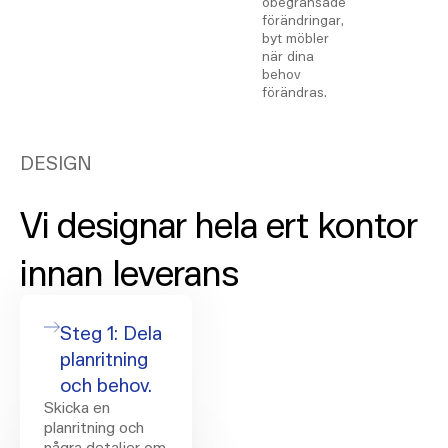
obegränsade
förändringar,
byt möbler
när dina
behov
förändras.
DESIGN
Vi designar hela ert kontor
innan leverans
Steg 1: Dela
planritning
och behov.
Skicka en
planritning och
några detaljer om