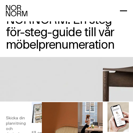
Så fungerar
NORNORM: En steg-
för-steg-guide till vår
möbelprenumeration
Processen i korthet
DESIGN PÅ 48
LEVERANS PÅ
ANVÄND TJÄNSTEN I
TIMMAR
4 VECKOR
VARDAGEN
Skicka din
Leverans
planritning
och
och
installation
Få en 3D-