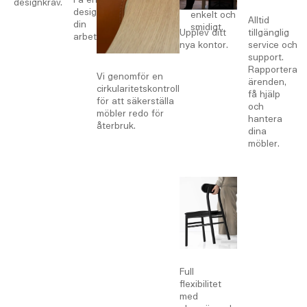
designkrav.
ingår –
design av
enkelt och
Alltid
din
smidigt.
Upplev ditt
tillgänglig
arbetsplats.
nya kontor.
service och
support.
Rapportera
Vi genomför en
ärenden,
cirkularitetskontroll
få hjälp
för att säkerställa
och
möbler redo för
hantera
återbruk.
dina
möbler.
Full
flexibilitet
med