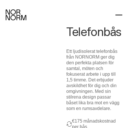
Workspace Add-ons
Telefonbås
Add-on
Telefonbås
Ett ljudisolerat telefonbås
från NORNORM ger dig
den perfekta platsen för
samtal, möten och
fokuserat arbete i upp till
1,5 timme. Det erbjuder
avskildhet för dig och din
omgivningen. Med sin
stilrena design passar
båset lika bra mot en vägg
som en rumsavdelare.
€175 månadskostnad
per bås