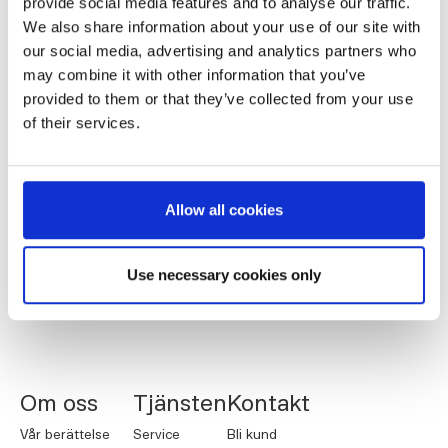
provide social media features and to analyse our traffic.
We also share information about your use of our site with
our social media, advertising and analytics partners who
may combine it with other information that you’ve
provided to them or that they’ve collected from your use
Don't office like it's 1973.
of their services.
Detta är mer än framtiden - det är ett steg närmare ett
cirkulärt, flexibelt kontor. Redo att göra det till ditt?
Allow all cookies
Kom igång
Use necessary cookies only
Kom igång
NORNORM Footer
Om oss
Tjänsten
Kontakt
Vår berättelse
Service
Bli kund