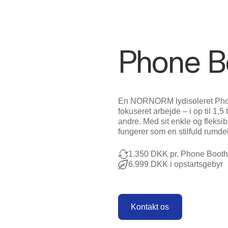
Add-on
Phone B
En NORNORM lydisoleret Phone 
fokuseret arbejde – i op til 1,
andre. Med sit enkle og fleksib
fungerer som en stilfuld rumdel
1.350 DKK pr. Phone Booth
6.999 DKK i opstartsgebyr
Kontakt os
Kontakt os