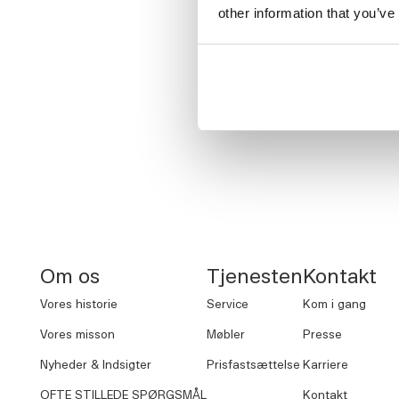
other information that you’ve
Det er mere end 
NORNORM Sidefod
Om os
Tjenesten
Kontakt
Vores historie
Service
Kom i gang
Vores misson
Møbler
Presse
Nyheder & Indsigter
Prisfastsættelse
Karriere
OFTE STILLEDE SPØRGSMÅL
Kontakt