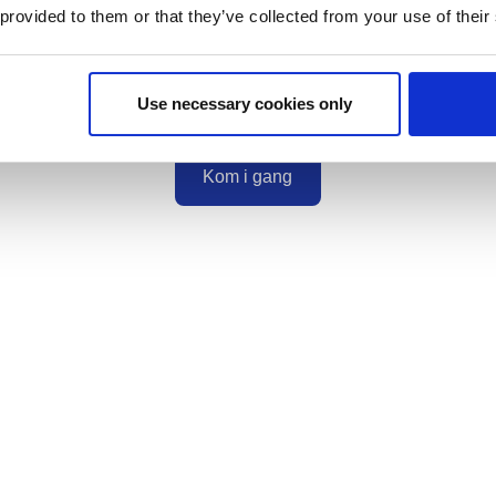
 provided to them or that they’ve collected from your use of their
møbler – det er et skridt mod et cirkulært og fleksibelt kontor. Er I
det til jeres?
Use necessary cookies only
Kom i gang
Kom i gang