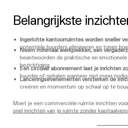
Belangrijkste inzichte
Ingerichte kantoorruimtes worden sneller ve
potentiële huurders elimineren en tonen hoe
Neem minimaal werkplekken, een vergaderzo
beantwoorden de praktische en emotionele 
bezichtiging.
Een circulair abonnement laat je inrichten 
huurder of ophalen wanneer niet meer nodig
Lanceringsevenementen versterken de inric
creëren en momentum op schaal op te bou
Moet je een commerciële ruimte inrichten voo
snel inrichten van je ruimte zonder kapitaalverpl