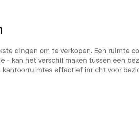
mte Inricht voor Bezich
n
kste dingen om te verkopen. Een ruimte cor
tie - kan het verschil maken tussen een be
 je kantoorruimtes effectief inricht voor b