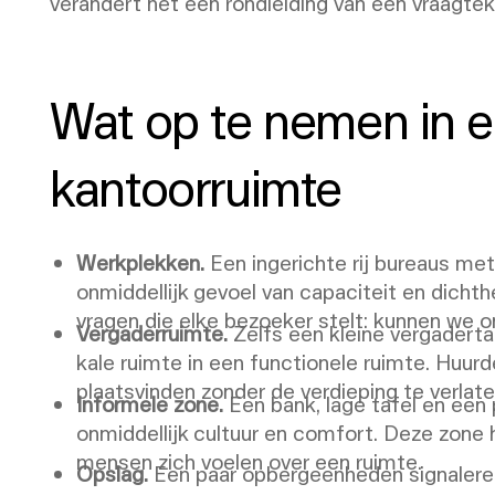
verandert het een rondleiding van een vraagtek
Wat op te nemen in e
kantoorruimte
Werkplekken.
Een ingerichte rij bureaus me
onmiddellijk gevoel van capaciteit en dicht
vragen die elke bezoeker stelt: kunnen we o
Vergaderruimte.
Zelfs een kleine vergaderta
kale ruimte in een functionele ruimte. Huurd
plaatsvinden zonder de verdieping te verlate
Informele zone.
Een bank, lage tafel en een
onmiddellijk cultuur en comfort. Deze zone
mensen zich voelen over een ruimte.
Opslag.
Een paar opbergeenheden signaleren