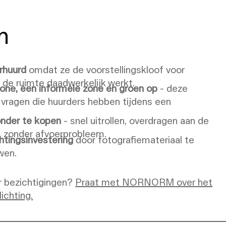
n
rhuurd
omdat ze de voorstellingskloof voor
 de ruimte daadwerkelijk werkt.
ne, een informele zone en groen op
- deze
vragen die huurders hebben tijdens een
zonder te kopen
- snel uitrollen, overdragen aan de
, zonder afvoerprobleem.
htingsinvestering
door fotografiemateriaal te
wen.
r bezichtigingen?
Praat met NORNORM over het
ichting.