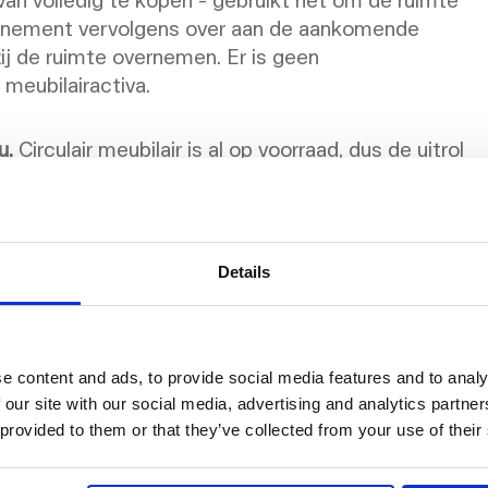
abonnement vervolgens over aan de aankomende
zij de ruimte overnemen. Er is geen
meubilairactiva.
u.
Circulair meubilair is al op voorraad, dus de uitrol
ief tot installatie.
de huurder het meubilair wil houden, kan het
blijven de maandelijkse vergoeding betalen; jij
 zijn eigen meubilair heeft of fris wil beginnen,
Details
door de aanbieder. Geen containerverhuur, geen
e content and ads, to provide social media features and to analy
derevenementen en
 our site with our social media, advertising and analytics partn
 provided to them or that they’ve collected from your use of their