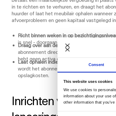
in te richten en te verhuren, en draagt het 
huurder of laat het meubilair ophalen wanneer 
afvoerprobleem en geen kapitaal vastgelegd in 
Richt binnen weken in op bezichtigingsnivea
is snel - doorgaans twee tot vier weken van br
Draag over aan de aankomende huurder.
Als 
abonnement direct worden overgedragen. Zij 
hebt geen activa om mee om te gaan.
Laat ophalen indien niet nodig.
Als de huurder
Consent
wordt het abonnementsmeubilair opgehaald 
opslagkosten.
This website uses cookies
We use cookies to personalis
Inrichten voor huur
information about your use of
other information that you’ve