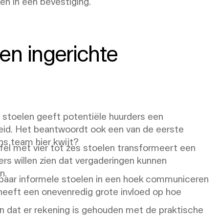
en in een bevestiging.
en ingerichte
t stoelen geeft potentiële huurders een
heid. Het beantwoordt ook een van de eerste
ns team hier kwijt?
fel met vier tot zes stoelen transformeert een
ers willen zien dat vergaderingen kunnen
n.
 paar informele stoelen in een hoek communiceren
 heeft een onevenredig grote invloed op hoe
 dat er rekening is gehouden met de praktische