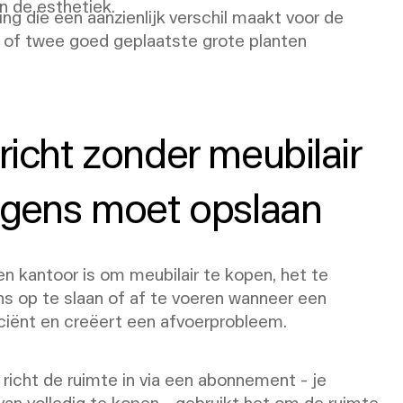
n de esthetiek.
g die een aanzienlijk verschil maakt voor de
 of twee goed geplaatste grote planten
richt zonder meubilair
olgens moet opslaan
en kantoor is om meubilair te kopen, het te
ns op te slaan of af te voeren wanneer een
ficiënt en creëert een afvoerprobleem.
e richt de ruimte in via een abonnement - je
van volledig te kopen - gebruikt het om de ruimte