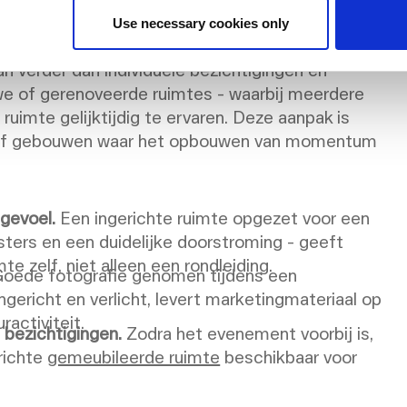
ten
Use necessary cookies only
verder dan individuele bezichtigingen en
e of gerenoveerde ruimtes - waarbij meerdere
uimte gelijktijdig te ervaren. Deze aanpak is
en of gebouwen waar het opbouwen van momentum
sgevoel.
Een ingerichte ruimte opgezet voor een
ters en een duidelijke doorstroming - geeft
e zelf, niet alleen een rondleiding.
oede fotografie genomen tijdens een
ericht en verlicht, levert marketingmateriaal op
activiteit.
 bezichtigingen.
Zodra het evenement voorbij is,
richte
gemeubileerde ruimte
beschikbaar voor