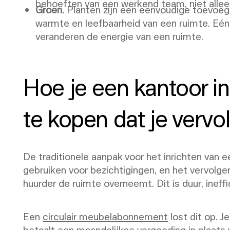
behoeften van een werkend team, niet allee
Groen.
Planten zijn een eenvoudige toevoegin
warmte en leefbaarheid van een ruimte. Eén
veranderen de energie van een ruimte.
Hoe je een kantoor in
te kopen dat je verv
De traditionele aanpak voor het inrichten van e
gebruiken voor bezichtigingen, en het vervolge
huurder de ruimte overneemt. Dit is duur, inef
Een
circulair meubelabonnement
lost dit op. J
betaalt een maandelijkse vergoeding in plaats 