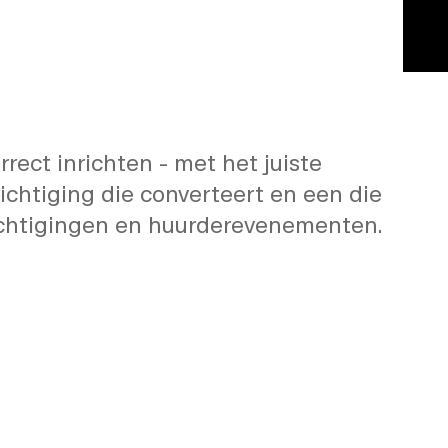
tigingen en
rect inrichten - met het juiste
zichtiging die converteert en een die
ezichtigingen en huurderevenementen.