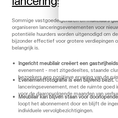
lanceringsevenemen
Sommige vastgoedeigenaren en makelaars gaan 
organiseren lanceringsevenementen voor nieuw
potentiële huurders worden uitgenodigd om de r
bijzonder effectief voor grotere verdieping
belangrijk is.
Ingericht meubilair creëert een gastvrijheid
evenement - met zitgedeeltes, staande clus
bezoekers een positieve ervaring van de ruimt
Evenementfotografie is een blijvend bezit.
G
lanceringsevenement, met de ruimte goed ing
voor de daaropvolgende maanden van verhuur
Meubilair kan blijven staan voor doorlopende
loopt het abonnement door en blijft de inge
individuele vervolgbezichtigingen.