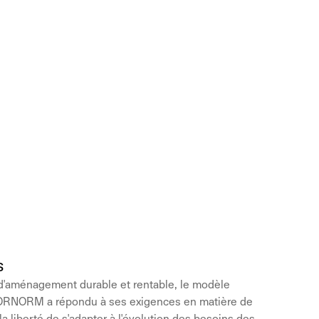
s
 d'aménagement durable et rentable, le modèle
NORNORM a répondu à ses exigences en matière de
 la liberté de s'adapter à l'évolution des besoins des