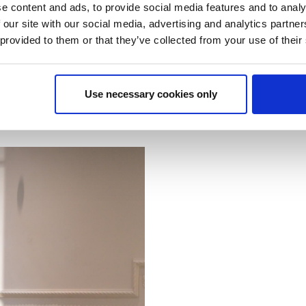
e content and ads, to provide social media features and to analy
EDGE Workspaces
 our site with our social media, advertising and analytics partn
e de travail entièrement
Comment EDGE Workspaces s'
 provided to them or that they’ve collected from your use of their
nt emblématique de Malmö en
mobilier de bureau flexibles e
tat : un environnement
Europe.
odernes et une occupation
Use necessary cookies only