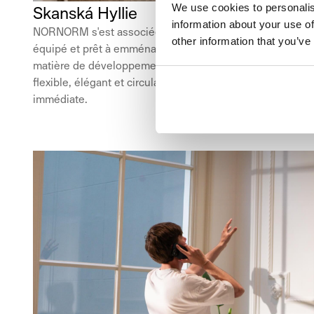
We use cookies to personalis
Skanská Hyllie
information about your use of
NORNORM s'est associée à Skanska pour fournir un espac
other information that you’ve
équipé et prêt à emménager à Hyllie Terrass, le bâtime
matière de développement de bureaux durables. Le résul
flexible, élégant et circulaire conçu pour les équipes m
immédiate.