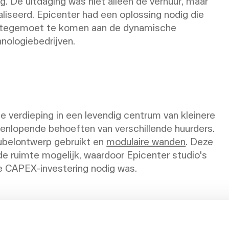
g. De uitdaging was niet alleen de verhuur, maar
liseerd. Epicenter had een oplossing nodig die
 om tegemoet te komen aan de dynamische
nologiebedrijven.
ge verdieping in een levendig centrum van kleinere
eenlopende behoeften van verschillende huurders.
belontwerp gebruikt en
modulaire wanden
. Deze
de ruimte mogelijk, waardoor Epicenter studio's
e CAPEX-investering nodig was.