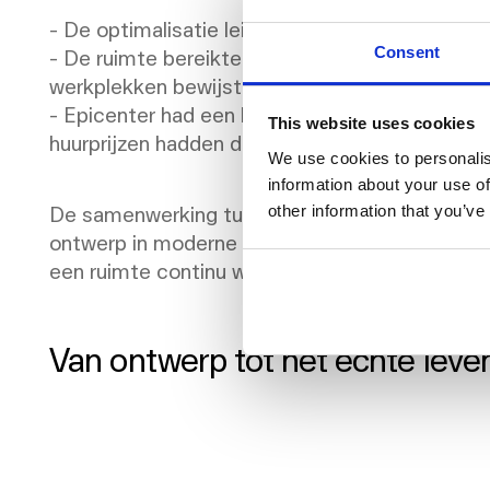
- De optimalisatie leidde tot het binnenhalen 
Consent
- De ruimte bereikte snel de volledige bezettin
werkplekken bewijst.
- Epicenter had een hogere huuropbrengst, o
This website uses cookies
huurprijzen hadden dan het vorige grote gebied
We use cookies to personalis
information about your use of
De samenwerking tussen Epicenter en NORNORM
other information that you’ve
ontwerp in moderne werkruimten. Door gebruik
een ruimte continu worden geoptimaliseerd zond
Van ontwerp tot het echte leven,