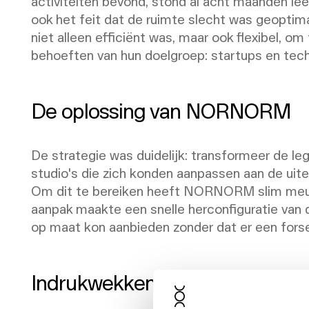
activiteiten bevond, stond al acht maanden lee
ook het feit dat de ruimte slecht was geoptima
niet alleen efficiënt was, maar ook flexibel,
behoeften van hun doelgroep: startups en tech
De oplossing van NORNORM
De strategie was duidelijk: transformeer de le
studio's die zich konden aanpassen aan de uit
Om dit te bereiken heeft NORNORM slim meu
aanpak maakte een snelle herconfiguratie van 
op maat kon aanbieden zonder dat er een fors
Indrukwekkende resultaten