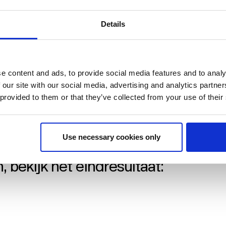
van de eerste huurder binnen slechts zes weken.
Details
g, wat de vraag van de markt naar flexibele
mdat de gesegmenteerde ruimtes hogere
.
e content and ads, to provide social media features and to analy
 our site with our social media, advertising and analytics partn
 toont de effectiviteit aan van adaptief
 provided to them or that they’ve collected from your use of their
 te maken van flexibele modulaire wanden kan
er risico of grote investeringen.
Use necessary cookies only
 bekijk het eindresultaat: