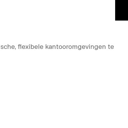
re muren flexibele,
che, flexibele kantooromgevingen te